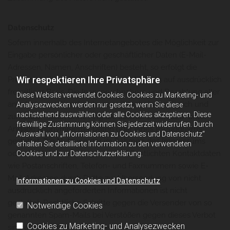
Datenschutz
Sofern innerhalb des Internetangebotes die Möglichkeit zur
Eingabe persönlicher oder geschäftlicher Daten (E-Mail-
Adressen, Namen, Anschriften) besteht, so erfolgt die
Wir respektieren Ihre Privatsphäre
Preisgabe dieser Daten seitens des Nutzers auf ausdrücklich
freiwilliger Basis. Die Inanspruchnahme und Bezahlung aller
Diese Website verwendet Cookies. Cookies zu Marketing- und
angebotenen Dienste ist - soweit technisch möglich und
Analysezwecken werden nur gesetzt, wenn Sie diese
nachstehend auswählen oder alle Cookies akzeptieren. Diese
zumutbar - auch ohne Angabe solcher Daten bzw. unter
freiwillige Zustimmung können Sie jederzeit widerrufen. Durch
Angabe anonymisierter Daten oder eines Pseudonyms
Auswahl von „Informationen zu Cookies und Datenschutz“
gestattet. Die Nutzung der im Rahmen des Impressums
erhalten Sie detaillierte Information zu den verwendeten
oder vergleichbarer Angaben veröffentlichten Kontaktdaten
Cookies und zur Datenschutzerklärung.
wie Postanschriften, Telefon- und Faxnummern sowie E-
Mail-Adressen durch Dritte zur Übersendung von nicht
Informationen zu Cookies und Datenschutz
ausdrücklich angeforderten Informationen ist nicht
gestattet. Rechtliche Schritte gegen die Versender von so
Notwendige Cookies
genannten Spam-Mails bei Verstößen gegen dieses Verbot
Cookies zu Marketing- und Analysezwecken
sind ausdrücklich vorbehalten.