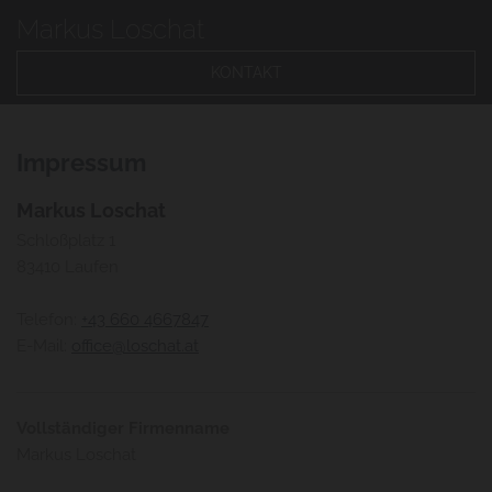
Markus Loschat
KONTAKT
Impressum
Markus Loschat
Schloßplatz 1
83410 Laufen
Telefon:
+43 660 4667847
E-Mail:
office@loschat.at
Vollständiger Firmenname
Markus Loschat