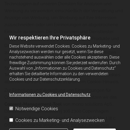
Technologien auf unseren Diensten für Analysen und
Werbung zu verwenden, einschließlich der Verwaltung und
Anzeige von Werbung, um Werbung auf Ihre Interessen
zuzuschneiden oder um Erinnerungen an abgebrochene
Einkäufe zu senden. Die Drittparteien und Dienstleister
Wir respektieren Ihre Privatsphäre
nutzen ihre Technologien, um Werbung für Produkte und
Dienstleistungen bereitzustellen, die auf Ihre Interessen
Diese Website verwendet Cookies. Cookies zu Marketing- und
Analysezwecken werden nur gesetzt, wenn Sie diese
zugeschnitten sind und entweder auf unseren Diensten
nachstehend auswählen oder alle Cookies akzeptieren. Diese
oder auf anderen Websites erscheinen können.
freiwillige Zustimmung können Sie jederzeit widerrufen. Durch
Spezifische Informationen darüber, wie wir solche
Auswahl von „Informationen zu Cookies und Datenschutz“
erhalten Sie detaillierte Information zu den verwendeten
Technologien verwenden und wie Sie bestimmte Cookies
Cookies und zur Datenschutzerklärung.
ablehnen können, finden Sie in unserem Cookie-Hinweis.
Zur Einholung und Verwaltung von Einwilligungen für
Informationen zu Cookies und Datenschutz
Cookies und vergleichbare Technologien nutzen wir das
Consent-Management-Tool
von mono solutions ApS.,
Notwendige Cookies
Dänemark, Amagerfælledvej 106 2300 Copenhagen.
Rechtsgrundlage für die Verarbeitung ist Art 6 Abs 1 lit c
Cookies zu Marketing- und Analysezwecken
DSGVO (rechtliche Verpflichtung zur nachweislichen