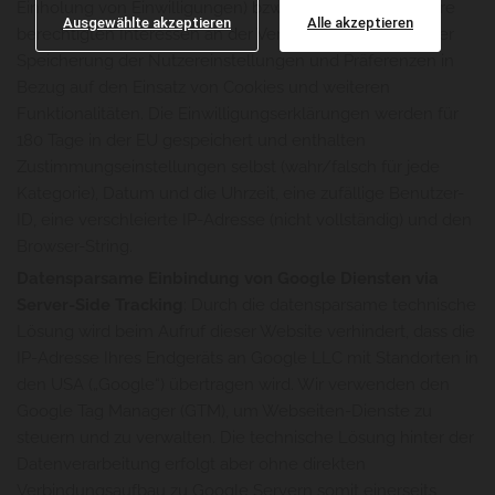
Einholung von Einwilligungen) bzw. hilfsweise lit f: Unsere
Ausgewählte akzeptieren
Alle akzeptieren
berechtigten Interessen an der Verarbeitung liegen in der
Speicherung der Nutzereinstellungen und Präferenzen in
Bezug auf den Einsatz von Cookies und weiteren
Funktionalitäten. Die Einwilligungserklärungen werden für
180 Tage in der EU gespeichert und enthalten
Zustimmungseinstellungen selbst (wahr/falsch für jede
Kategorie), Datum und die Uhrzeit, eine zufällige Benutzer-
ID, eine verschleierte IP-Adresse (nicht vollständig) und den
Browser-String.
Datensparsame Einbindung von Google Diensten via
Server-Side Tracking
: Durch die datensparsame technische
Lösung wird beim Aufruf dieser Website verhindert, dass die
IP-Adresse Ihres Endgeräts an Google LLC mit Standorten in
den USA („Google“) übertragen wird. Wir verwenden den
Google Tag Manager (GTM), um Webseiten-Dienste zu
steuern und zu verwalten. Die technische Lösung hinter der
Datenverarbeitung erfolgt aber ohne direkten
Verbindungsaufbau zu Google Servern somit einerseits