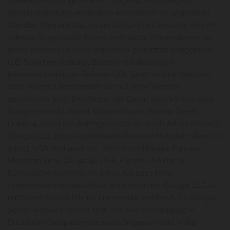
Dateidownloads, gesehene / angeklickte Anzeigen,
Spracheinstellung. Außerdem wird erfasst: Ihr ungefährer
Standort (Region), Datum und Uhrzeit des Besuchs, Ihre IP-
Adresse (in gekürzter Form), technische Informationen zu
Ihrem Browser und den von Ihnen genutzten Endgeräten
(z.B. Spracheinstellung, Bildschirmauflösung), Ihr
Internetanbieter, die Referrer-URL (über welche Website/
über welches Werbemittel Sie auf diese Website
gekommen sind). Empfänger der Daten sind/können sein:
Google Ireland Limited, Gordon House, Barrow Street,
Dublin 4, Irland (als Auftragsverarbeiter nach Art. 28 DSGVO),
Google LLC, 1600 Amphitheatre Parkway Mountain View, CA
94043, USA, Alphabet Inc., 1600 Amphitheatre Parkway
Mountain View, CA 94043, USA. Für die USA hat die
Europäische Kommission am 10.Juli 2023 ihren
Angemessenheitsbeschluss angenommen. Google LLC ist
nach dem EU-US Privacy Framework zertifiziert. Da Google-
Server weltweit verteilt sind und eine Übertragung in
Drittländer (beispielsweise nach Singapur) nicht völlig