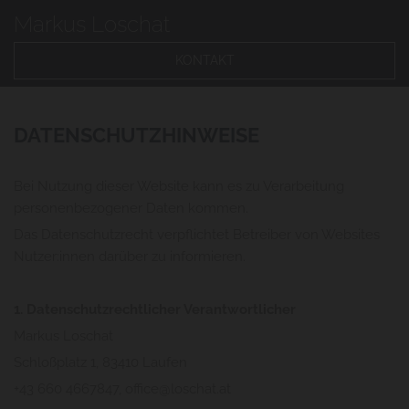
Markus Loschat
KONTAKT
DATENSCHUTZHINWEISE
Bei Nutzung dieser Website kann es zu Verarbeitung
personenbezogener Daten kommen.
Das Datenschutzrecht verpflichtet Betreiber von Websites
Nutzer:innen darüber zu informieren.
1. Datenschutzrechtlicher Verantwortlicher
Markus Loschat
Schloßplatz 1, 83410 Laufen
+43 660 4667847
, office@loschat.at